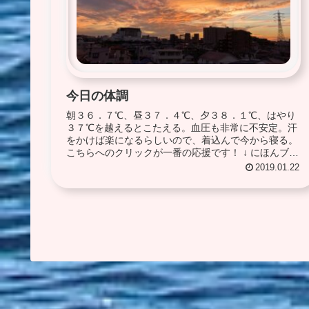
今日の体調
朝３６．７℃、昼３７．４℃、夕３８．１℃、はやり
３７℃を越えるとこたえる。血圧も非常に不安定。汗
をかけば楽になるらしいので、着込んで今から寝る。
こちらへのクリックが一番の応援です！ ↓ にほんブロ
グ村 にほんブログ村
2019.01.22