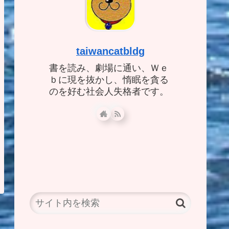
taiwancatbldg
書を読み、劇場に通い、Ｗｅ
ｂに現を抜かし、惰眠を貪る
のを好む社会人失格者です。