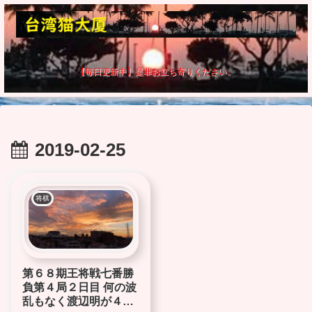
【毎日更新中】是非お立ち寄りください。
2019-02-25
将棋
第６８期王将戦七番勝
負第４局２日目 何の波
乱もなく渡辺明が４連