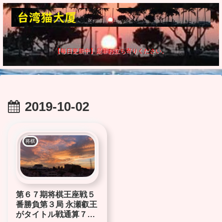
【毎日更新中】是非お立ち寄りください。
2019-10-02
将棋
第６７期将棋王座戦５
番勝負第３局 永瀬叡王
がタイトル戦通算７連