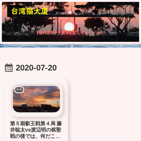
【毎日更新中】是非お立ち寄りください。
2020-07-20
将棋
第５期叡王戦第４局 藤
井聡太vs渡辺明の棋聖
戦の後では、何だこり