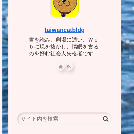
taiwancatbldg
書を読み、劇場に通い、Ｗｅ
ｂに現を抜かし、惰眠を貪る
のを好む社会人失格者です。