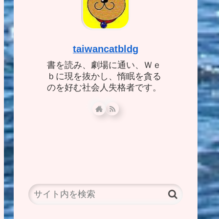
taiwancatbldg
書を読み、劇場に通い、Ｗｅ
ｂに現を抜かし、惰眠を貪る
のを好む社会人失格者です。