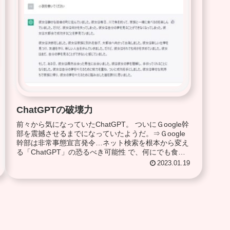
ChatGPTの破壊力
前々から気になっていたChatGPT。 ついにＧoogle幹
部を震撼させるまでになっていたようだ。⇒Ｇoogle
幹部は非常事態宣言発令…ネット検索を根本から変え
る「ChatGPT」の恐るべき可能性 で、何にでも食い
ついてしまう私は早速食いつ...
2023.01.19