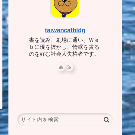
taiwancatbldg
書を読み、劇場に通い、Ｗｅ
ｂに現を抜かし、惰眠を貪る
のを好む社会人失格者です。