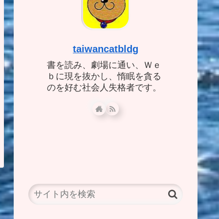
taiwancatbldg
書を読み、劇場に通い、Ｗｅ
ｂに現を抜かし、惰眠を貪る
のを好む社会人失格者です。