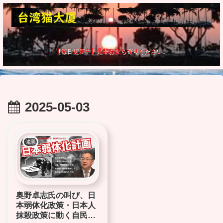
【毎日更新中】是非お立ち寄りください。
2025-05-03
健康
奥野卓志氏の叫び、日
本弱体化政策・日本人
抹殺政策に動く自民党