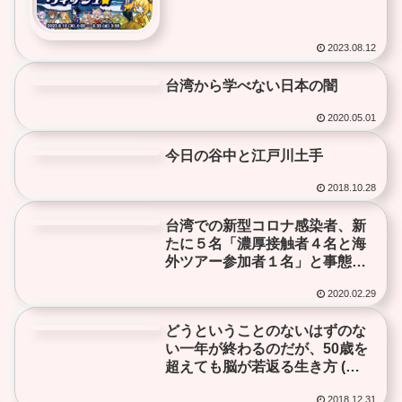
2023.08.12
台湾から学べない日本の闇
健康
2020.05.01
今日の谷中と江戸川土手
健康
2018.10.28
台湾での新型コロナ感染者、新
健康
たに５名「濃厚接触者４名と海
外ツアー参加者１名」と事態収
束（感染禍終息）への大逆転の
2020.02.29
道筋 新型コロナ撃退ワクチン開
発
どうということのないはずのな
健康
い一年が終わるのだが、50歳を
超えても脳が若返る生き方 (講
談社+α) 新書 2018/8加藤 俊徳
2018.12.31