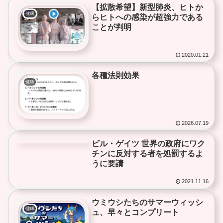
【拡散希望】新型肺炎、ヒトか
健康
らヒトへの感染が超強力である
ことが判明
2020.01.21
各種法則効果
健康
2026.07.19
ビル・ゲイツ 世界の政府にワク
健康
チンに反対する者を処罰するよ
うに要請
2021.11.16
ウミウシたちのサマーウィッシ
健康
ュ、早々とコンプリート