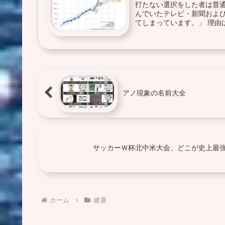
打たない選択をした者は普通
んでいたテレビ・新聞および
てしまっています。」 理由は
アノ現象の名前大全
サッカーＷ杯北中米大会、どこが史上最強
ホーム
健康