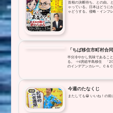
首相の決断待ち、との由。
ゃっている。日本はどうにか
ゃどうする。侵略・インフレ
「ちば移住市町村合
健康
半分冷やかし気味であるこ
る。 ⇒♯房総半島移住 「2
のインデアンカレー。Ｃ＆Ｃ
今週のたなくじ
健康
またしても😀 いいね！の