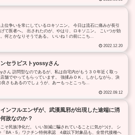
上位争いを常にしているロキソニン。 今日は流石に痛みが長引
げて医者へ。 出されたのが、やはり、ロキソニン。 こいつが効
。何とかなりそうである。 いいね！の前にこち...
2022.12.20
ンセラピストyossyさん
ssyさん 訪問型なのであるが、私は自宅内がもう３０年近く取っ
店舗でやってもらっています。 強揉みＯＫ、しかしながら、決
良さもあるのでしょうが、あーもっとこっち...
2022.09.12
たインフルエンザが、武漢風邪が出現した途端に消
、何故なのか？
こそ民族浄化だ。 いい加減に騙されていることに気がつけ。 シ
⇒「BA・5」ワクチン特例承認 4歳以下対象品も、全世代接種へ