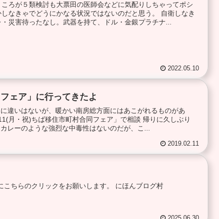
ところが５類検討も大票田の医師会などに気配りしちゃってポシ
しなきゃでどうにかなる状況ではないのだと思う。 自衛しなき
・災害待ったなし。武器を持て、ドル・金銀プラチナ...
2022.05.10
同フェア」に行ってきたよ
とに違いはないが、暖かい南房総方面にはあこがれるものがあ
/11(月・祝)ちば移住市町村合同フェア」で相談 帰りに久しぶり
カレーのような強烈な中毒性はないのだが、こ...
2019.02.11
前にこちらのクリックをお願いします。 にほんブログ村
2025.06.30