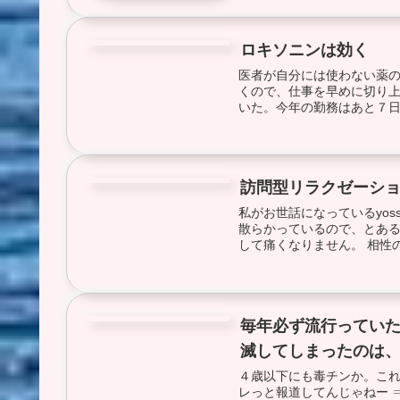
ロキソニンは効く
健康
医者が自分には使わない薬の
くので、仕事を早めに切り上
いた。今年の勤務はあと７日
訪問型リラクゼーショ
健康
私がお世話になっているyo
散らかっているので、とある
して痛くなりません。 相性の
毎年必ず流行ってい
健康
滅してしまったのは
４歳以下にも毒チンか。これ
レっと報道してんじゃねー 