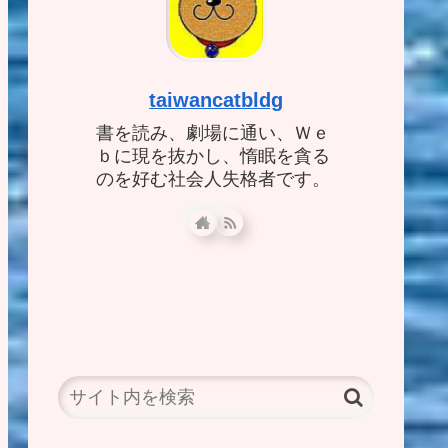
taiwancatbldg
書を読み、劇場に通い、Ｗｅ
ｂに現を抜かし、惰眠を貪る
のを好む社会人失格者です。