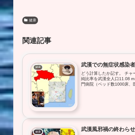
健康
関連記事
武漢での無症状感染
健康
どう計算したか記す。 チャ
純比率を武漢全人口11.08 
門病院（ベッド数1000床、医
武漢風邪禍の終わら
健康