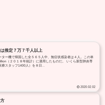
者は推定７万７千人以上
ーター機で帰国した全５６５人中、無症状感染者は４人。この単
million（２０１８年統計）に適用したものだ。 いくら新型肺炎専
療スタッフ1400人）を８日...
2020.02.02
せ方