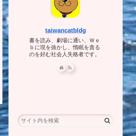
taiwancatbldg
書を読み、劇場に通い、Ｗｅ
ｂに現を抜かし、惰眠を貪る
のを好む社会人失格者です。