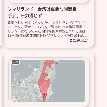
ソマリランド「台湾は重要な同盟相
手」、圧力通じず
素晴らしい同士じゃないか。 ソマリランドがどれだけ
ユニークな国か、こちらをご覧あれ ⇒未承認国家ソマ
リランドに行ってみた 台湾を国家承認している国は
12ヶ国(国連未加盟国1件) ソマリランドを国家承認し
てる国は2ヶ国(国連未加盟国1件) ド...
2026.06.14
国際