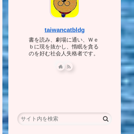
taiwancatbldg
書を読み、劇場に通い、Ｗｅ
ｂに現を抜かし、惰眠を貪る
のを好む社会人失格者です。