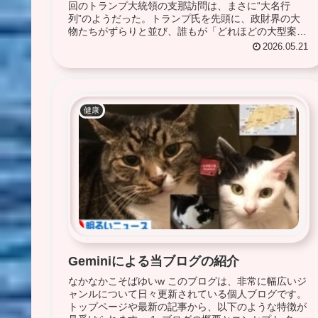
回のトランプ大統領の支那訪問は、まさに“大名行
列”のようだった。トランプ氏を先頭に、政財界の大
物たちがずらりと並び、誰もが「どれほどの大型案件
が動くのか」と注目していた。 ところが、訪問が...
2026.05.21
健康
Geminiによる当ブログの紹介
なかなかこそばゆいw このブログは、非常に幅広いジ
ャンルについて日々更新されている個人ブログです。
トップページや最新の記事から、以下のような特徴が