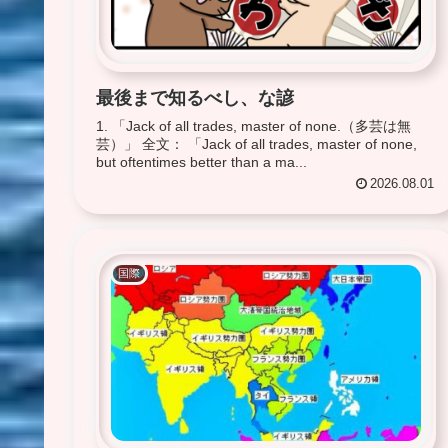
最後まで知るべし、な諺
1. 「Jack of all trades, master of none.（多芸は無
芸）」 全文： 「Jack of all trades, master of none,
but oftentimes better than a ma...
2026.08.01
国際